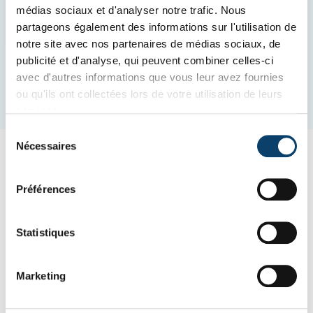
médias sociaux et d'analyser notre trafic. Nous
partageons également des informations sur l'utilisation de
notre site avec nos partenaires de médias sociaux, de
publicité et d'analyse, qui peuvent combiner celles-ci
avec d'autres informations que vous leur avez fournies
ou qu'ils ont collectées lors de votre utilisation de leurs
services.
Sélection
Nécessaires
du
InterSoccer propose des cours et
consentement
des camps de football tout au long
Préférences
de l’année pour les garçons et
filles âgés de 3 à 13 ans, de tous
Statistiques
niveaux.
Marketing
Avec ses coachs bilingues, InterSoccer offre la