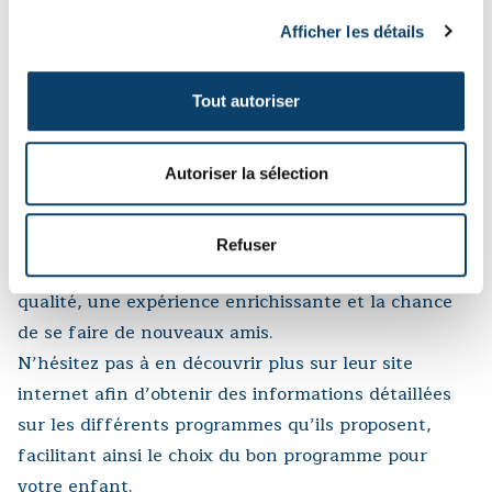
possibilité à chacun de se sentir le bienvenu. La
Afficher les détails
Suisse dispose d’une grande communauté
internationale, ces cours et camps sont ainsi la
Tout autoriser
chance pour les enfants d’apprendre l’anglais, tout
en s’amusant au Football. InterSoccer s’engage à
Autoriser la sélection
offrir aux enfants la meilleure expérience foot
possible en mettant l’accent sur l’aspect Fun,
Friends, Fair-Play & Football. Les parents peuvent
Refuser
être sûrs que leur enfant recevra un coaching de
qualité, une expérience enrichissante et la chance
de se faire de nouveaux amis.
N’hésitez pas à en découvrir plus sur leur site
internet afin d’obtenir des informations détaillées
sur les différents programmes qu’ils proposent,
facilitant ainsi le choix du bon programme pour
votre enfant.