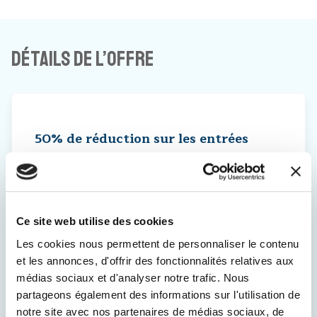
Détails de l’offre
50% de réduction sur les entrées
individuelles
Sur présentation de ma carte VISA Debit
BCV, je bénéficie d’un rabais de 50% sur
mon entrée.
Ce site web utilise des cookies
Valable pour les adultes, étudiants, AVS, AI
Les cookies nous permettent de personnaliser le contenu
et chômeurs.
et les annonces, d'offrir des fonctionnalités relatives aux
médias sociaux et d'analyser notre trafic. Nous
partageons également des informations sur l'utilisation de
notre site avec nos partenaires de médias sociaux, de