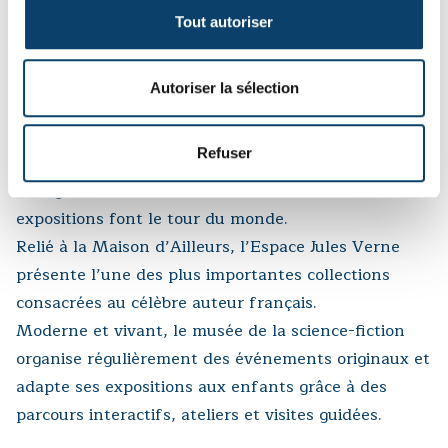
science.
Tout autoriser
Situé au centre d’Yverdon-les-Bains, la Maison
d’Ailleurs est le seul musée suisse dédié uniquement
Autoriser la sélection
à la culture populaire. La visite invite les fans ou
curieux de nature, à voyager autour d’un centre de
Refuser
gravité où la science et l’art sont alimentés par
l’imagination. Plébiscitées internationalement, ses
expositions font le tour du monde.
Relié à la Maison d’Ailleurs, l’Espace Jules Verne
présente l’une des plus importantes collections
consacrées au célèbre auteur français.
Moderne et vivant, le musée de la science-fiction
organise régulièrement des événements originaux et
adapte ses expositions aux enfants grâce à des
parcours interactifs, ateliers et visites guidées.